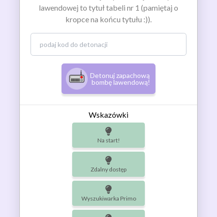
lawendowej to tytuł tabeli nr 1 (pamiętaj o
kropce na końcu tytułu :)).
Detonuj zapachową
bombę lawendową!
Wskazówki
Na start!
Zdalny dostęp
Wyszukiwarka Primo