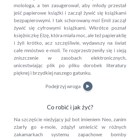
molologa, a ten zasugerował, aby młody przestał
jeść papierowe książki i zaczął żywić się książkami
bezpapierowymi. I tak schorowany mol Emil zaczął
żywić się cyfrowymi książkami. Wkrótce poznał
księżniczkę Elzę, która miała moc, ale też papieraklię
i żyli krótko, acz szczęśliwie, wydawszy na świat
całe mnóstwo e-moli. Te rozprzestrzeniły się i sieją
zniszczenie w zasobach elektronicznych,
unicestwiając plik po pliku dorobek literatury
pięknej i brzydkiej naszego gatunku.
Podejrzyj wroga
Co robić i jak żyć?
Na szczęście nieżyjący już bot imieniem Neo, zanim
zżarły go e-mole, zdążył umieścić w różnych
zakamarkach systemu zapachowe bomby